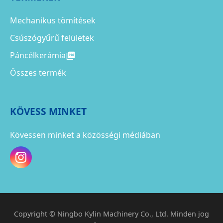
Mechanikus tömítések
Csúszógyűrű felületek
Páncélkerámia
Összes termék
KÖVESS MINKET
Kövessen minket a közösségi médiában
Copyright © Ningbo Kylin Machinery Co., Ltd. Minden jog