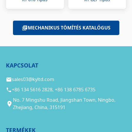
MECHANIKUS TÖMÍTÉS KATALÓGUS
KAPCSOLAT
sales03@kyltd.com
+86 134 5616 2828, +86 138 6785 6735
No. 7 Mingshu Road, Jiangshan Town, Ningbo,
Zhejiang, China, 315191
TERMÉKEK