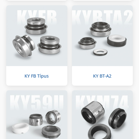
KY FB Típus
KY BT-A2