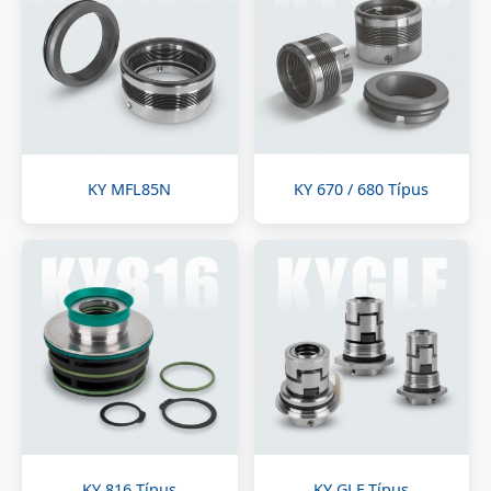
KY MFL85N
KY 670 / 680 Típus
KY 816 Típus
KY GLF Típus