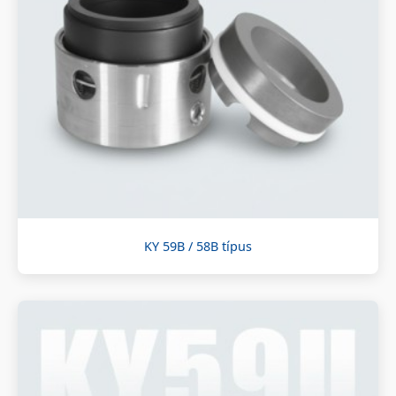
KY 59B / 58B típus