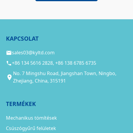
KAPCSOLAT
sales03@kyltd.com
+86 134 5616 2828, +86 138 6785 6735
No. 7 Mingshu Road, Jiangshan Town, Ningbo,
Zhejiang, China, 315191
TERMÉKEK
Mechanikus tömítések
Csúszógyűrű felületek