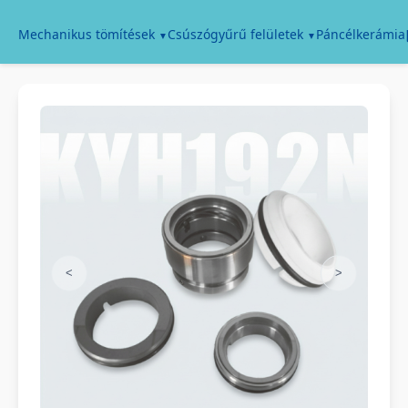
Páncélkerámia
Mechanikus tömítések
Csúszógyűrű felületek
<
>