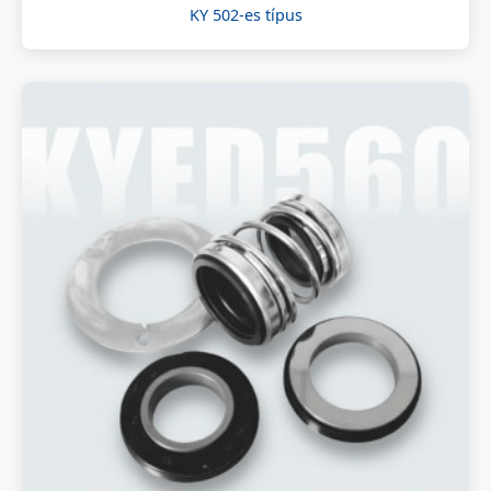
KY 502-es típus