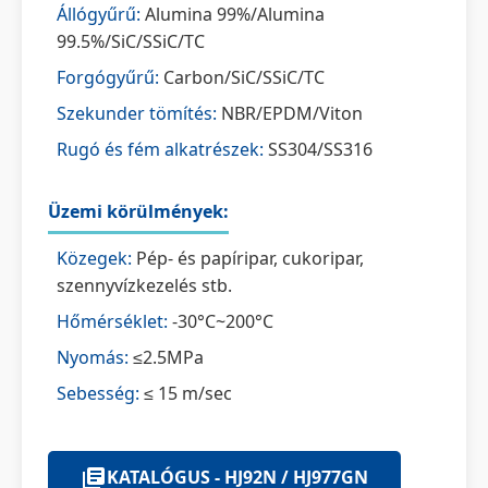
Állógyűrű:
Alumina 99%/Alumina
99.5%/SiC/SSiC/TC
Forgógyűrű:
Carbon/SiC/SSiC/TC
Szekunder tömítés:
NBR/EPDM/Viton
Rugó és fém alkatrészek:
SS304/SS316
Üzemi körülmények:
Közegek:
Pép- és papíripar, cukoripar,
szennyvízkezelés stb.
Hőmérséklet:
-30°C~200°C
Nyomás:
≤2.5MPa
Sebesség:
≤ 15 m/sec
KATALÓGUS - HJ92N / HJ977GN