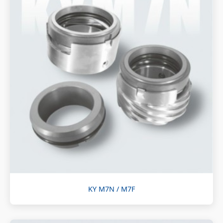
KY M7N / M7F