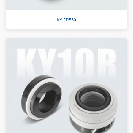
KY ED560