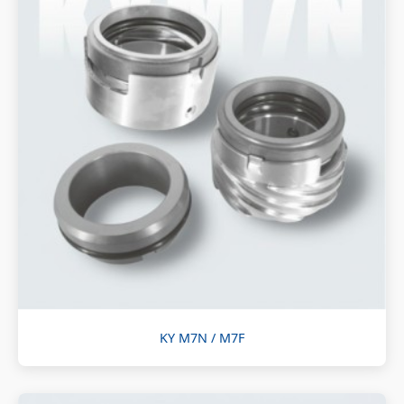
KY M7N / M7F