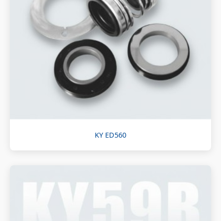
KY ED560