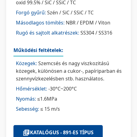
oxid 99.5% / SiC / SSiC / TC
Forgó gyűrű:
Szén / SiC / SSiC / TC
Másodlagos tömítés:
NBR / EPDM / Viton
Rugó és sajtolt alkatrészek:
SS304 / SS316
Működési feltételek:
Közegek:
Szemcsés és nagy viszkozitású
közegek, különösen a cukor-, papíriparban és
szennyvízkezelésben stb. használatos.
Hőmérséklet:
-30°C~200°C
Nyomás:
≤1.6MPa
Sebesség:
≤ 15 m/s
KATALÓGUS - 891-ES TÍPUS