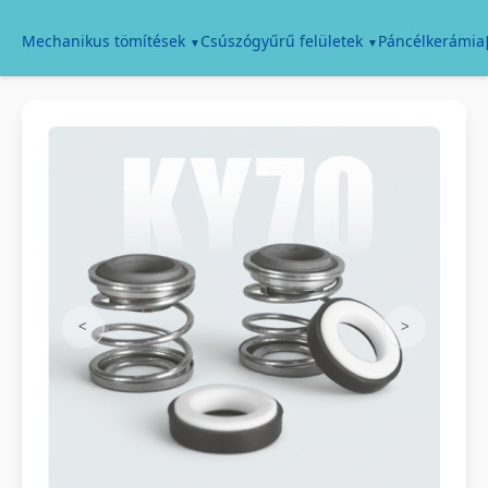
Páncélkerámia
Mechanikus tömítések
Csúszógyűrű felületek
<
>