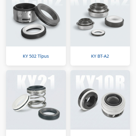
KY 502 Típus
KY BT-A2