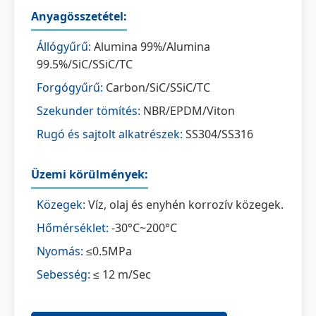
Anyagösszetétel:
Állógyűrű:
Alumina 99%/Alumina
99.5%/SiC/SSiC/TC
Forgógyűrű:
Carbon/SiC/SSiC/TC
Szekunder tömítés:
NBR/EPDM/Viton
Rugó és sajtolt alkatrészek:
SS304/SS316
Üzemi körülmények:
Közegek:
Víz, olaj és enyhén korrozív közegek.
Hőmérséklet:
-30°C~200°C
Nyomás:
≤0.5MPa
Sebesség:
≤ 12 m/Sec