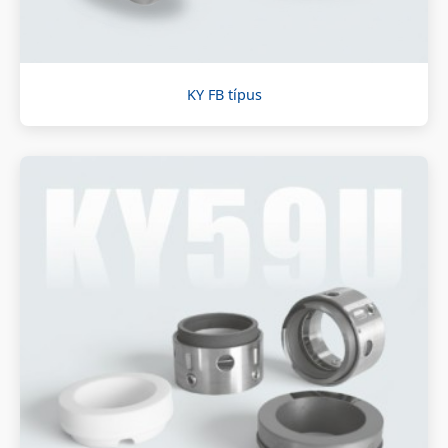
KY FB típus