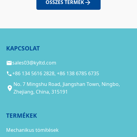
ÖSSZES TERMÉK
KAPCSOLAT
sales03@kyltd.com
+86 134 5616 2828, +86 138 6785 6735
No. 7 Mingshu Road, Jiangshan Town, Ningbo,
Zhejiang, China, 315191
TERMÉKEK
Mechanikus tömítések