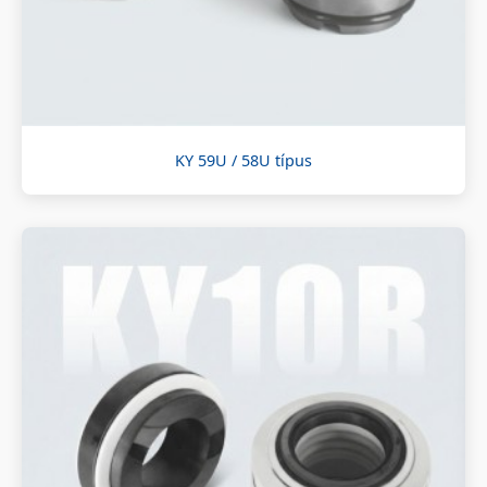
KY 59U / 58U típus