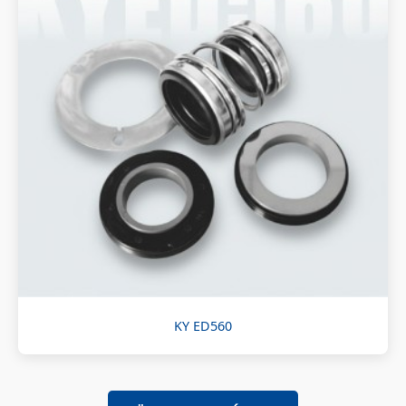
KY ED560