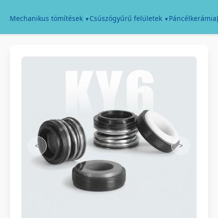
Páncélkerámia
Mechanikus tömítések
Csúszógyűrű felületek
<
>