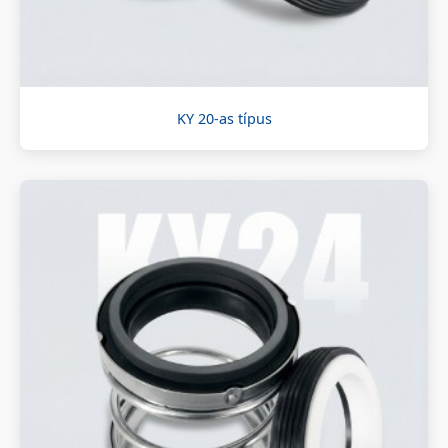
KY 20-as típus