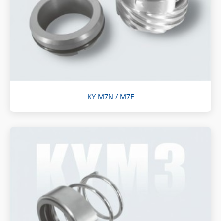
KY M7N / M7F