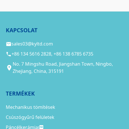
KAPCSOLAT
sales03@kyltd.com
+86 134 5616 2828, +86 138 6785 6735
No. 7 Mingshu Road, Jiangshan Town, Ningbo,
Zhejiang, China, 315191
TERMÉKEK
Mechanikus tömítések
Csúszógyűrű felületek
Páncélkerámia