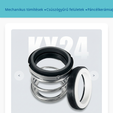
Páncélkerámia
Mechanikus tömítések
Csúszógyűrű felületek
<
>