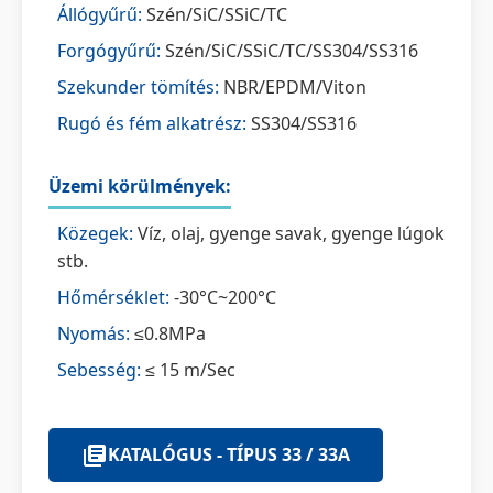
Állógyűrű:
Szén/SiC/SSiC/TC
Forgógyűrű:
Szén/SiC/SSiC/TC/SS304/SS316
Szekunder tömítés:
NBR/EPDM/Viton
Rugó és fém alkatrész:
SS304/SS316
Üzemi körülmények:
Közegek:
Víz, olaj, gyenge savak, gyenge lúgok
stb.
Hőmérséklet:
-30°C~200°C
Nyomás:
≤0.8MPa
Sebesség:
≤ 15 m/Sec
KATALÓGUS - TÍPUS 33 / 33A