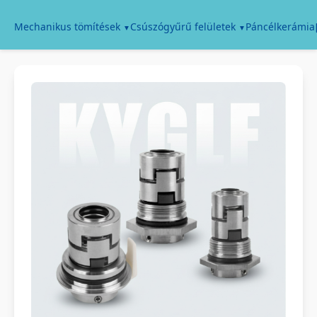
Páncélkerámia
Mechanikus tömítések
Csúszógyűrű felületek