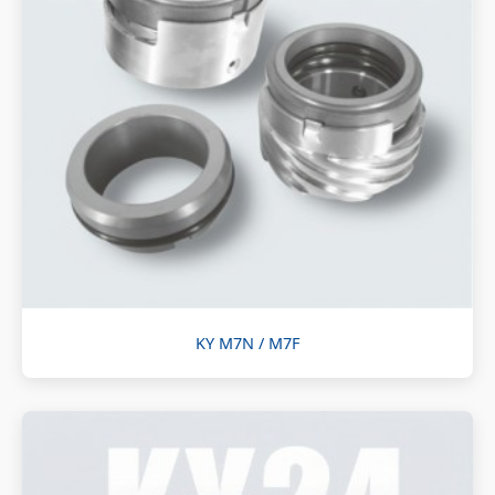
KY M7N / M7F