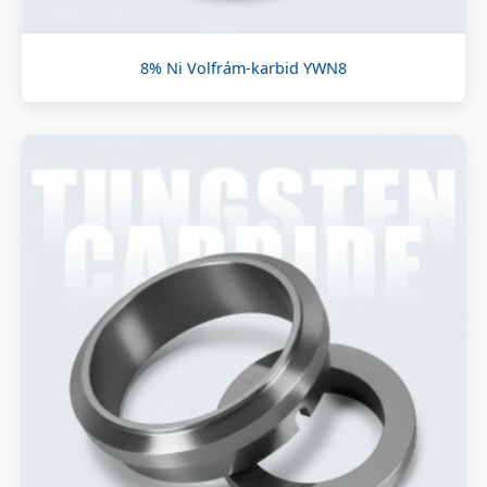
8% Ni Volfrám-karbid YWN8