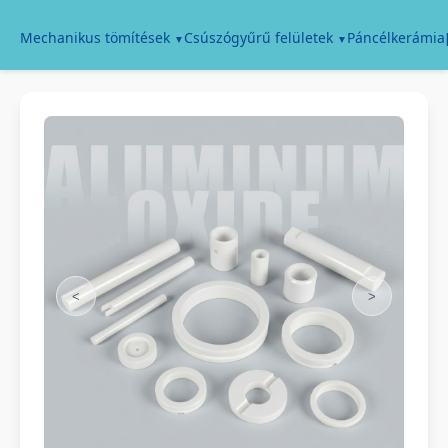
Páncélkerámia
Mechanikus tömítések
Csúszógyűrű felületek
<
>