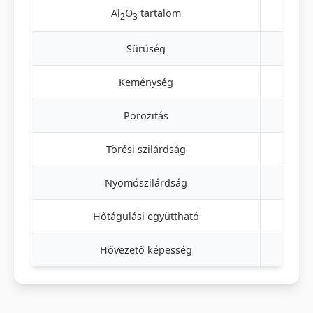
Al
O
tartalom
2
3
Sűrűség
Keménység
Porozitás
Törési szilárdság
Nyomószilárdság
Hőtágulási együttható
Hővezető képesség