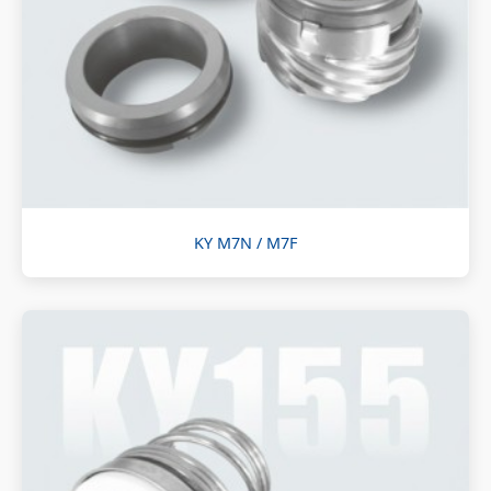
KY M7N / M7F