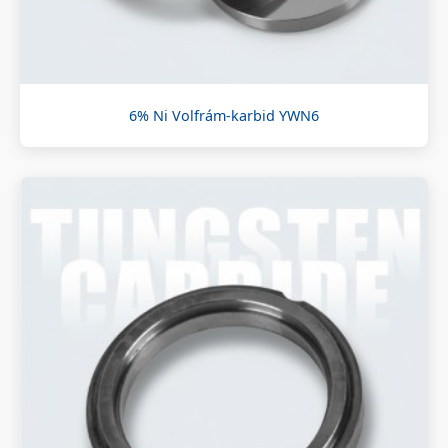
6% Ni Volfrám-karbid YWN6