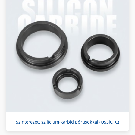
Szinterezett szilícium-karbid pórusokkal (QSSiC+C)