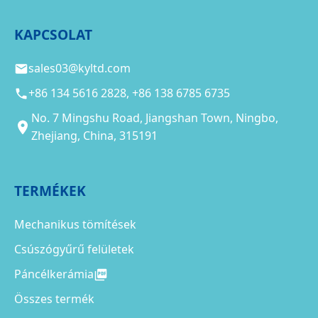
KAPCSOLAT
sales03@kyltd.com
+86 134 5616 2828, +86 138 6785 6735
No. 7 Mingshu Road, Jiangshan Town, Ningbo,
Zhejiang, China, 315191
TERMÉKEK
Mechanikus tömítések
Csúszógyűrű felületek
Páncélkerámia
Összes termék