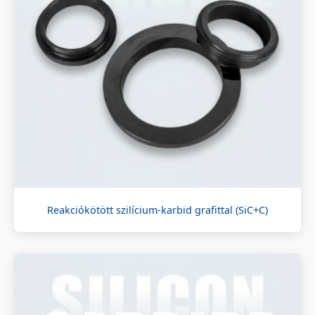
Reakciókötött szilícium-karbid grafittal (SiC+C)