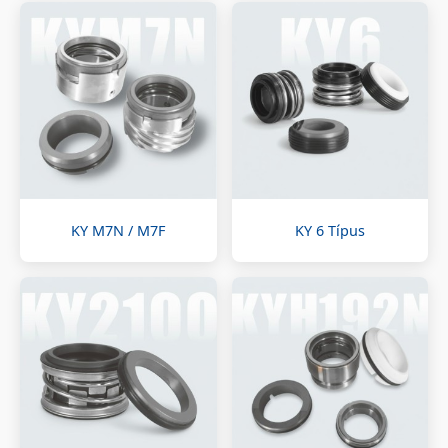
KY M7N / M7F
KY 6 Típus