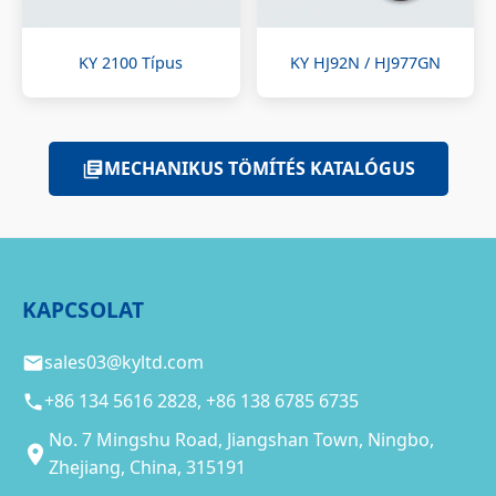
KY 2100 Típus
KY HJ92N / HJ977GN
MECHANIKUS TÖMÍTÉS KATALÓGUS
KAPCSOLAT
sales03@kyltd.com
+86 134 5616 2828, +86 138 6785 6735
No. 7 Mingshu Road, Jiangshan Town, Ningbo,
Zhejiang, China, 315191