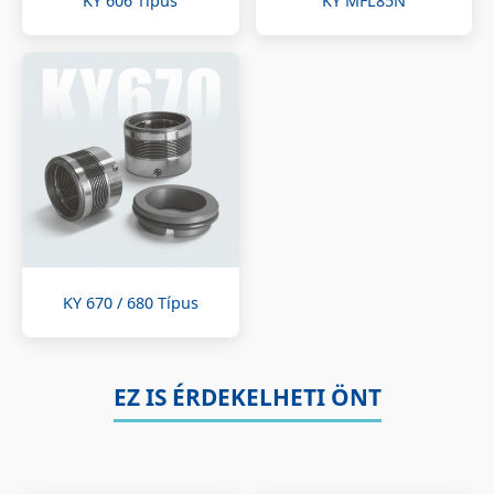
KY 606 Típus
KY MFL85N
KY 670 / 680 Típus
EZ IS ÉRDEKELHETI ÖNT