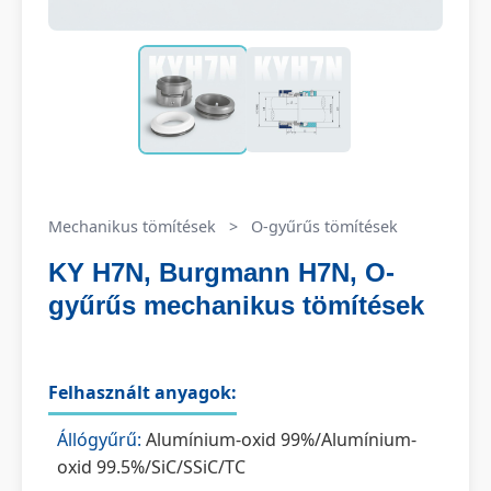
Mechanikus tömítések
>
O-gyűrűs tömítések
KY H7N, Burgmann H7N, O-
gyűrűs mechanikus tömítések
Felhasznált anyagok:
Állógyűrű:
Alumínium-oxid 99%/Alumínium-
oxid 99.5%/SiC/SSiC/TC