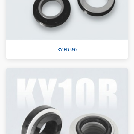
KY ED560