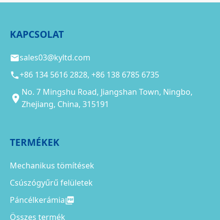
KAPCSOLAT
sales03@kyltd.com
+86 134 5616 2828, +86 138 6785 6735
No. 7 Mingshu Road, Jiangshan Town, Ningbo,
Zhejiang, China, 315191
TERMÉKEK
Mechanikus tömítések
Csúszógyűrű felületek
Páncélkerámia
Összes termék