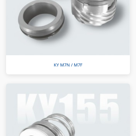
KY M7N / M7F