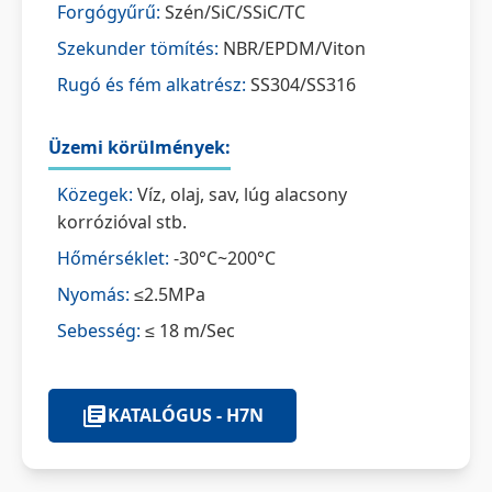
Forgógyűrű:
Szén/SiC/SSiC/TC
Szekunder tömítés:
NBR/EPDM/Viton
Rugó és fém alkatrész:
SS304/SS316
Üzemi körülmények:
Közegek:
Víz, olaj, sav, lúg alacsony
korrózióval stb.
Hőmérséklet:
-30°C~200°C
Nyomás:
≤2.5MPa
Sebesség:
≤ 18 m/Sec
KATALÓGUS - H7N