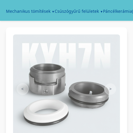
Páncélkerámia
Mechanikus tömítések
Csúszógyűrű felületek
<
>