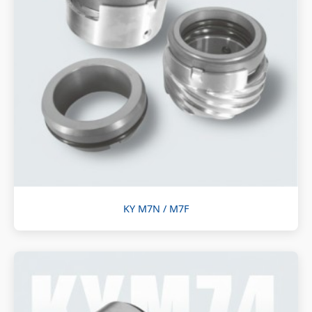
KY M7N / M7F