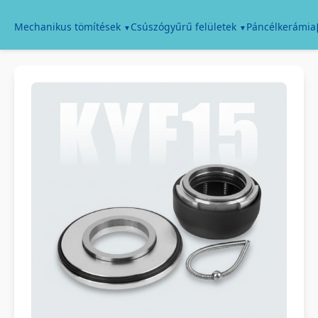
Páncélkerámia
Mechanikus tömítések
Csúszógyűrű felületek