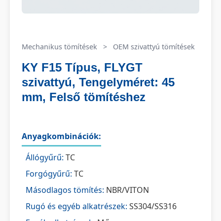
Mechanikus tömítések
>
OEM szivattyú tömítések
KY F15 Típus, FLYGT
szivattyú, Tengelyméret: 45
mm, Felső tömítéshez
Anyagkombinációk:
Állógyűrű:
TC
Forgógyűrű:
TC
Másodlagos tömítés:
NBR/VITON
Rugó és egyéb alkatrészek:
SS304/SS316