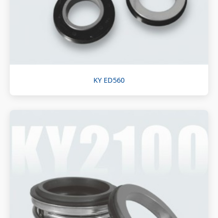
KY ED560