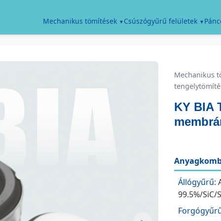
Pánc
Mechanikus tömítések
Csúszógyűrű felületek
Mechanikus t
tengelytömíté
KY BIA 
membrán
Anyagkombi
Állógyűrű:
A
99.5%/SiC/
Forgógyűrű