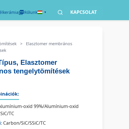
KAPCSOLAT
élkerámia
Rólunk
ömítések
>
Elasztomer membrános
sek
Típus, Elasztomer
os tengelytömítések
nációk:
lumínium-oxid 99%/Alumínium-oxid
SSiC/TC
:
Carbon/SiC/SSiC/TC