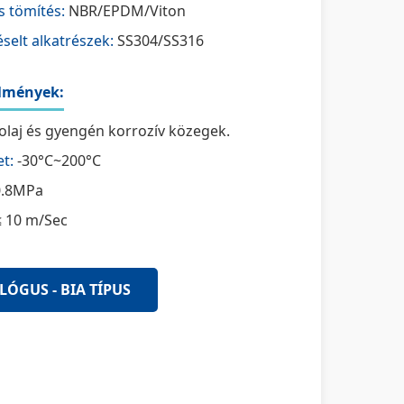
 tömítés:
NBR/EPDM/Viton
selt alkatrészek:
SS304/SS316
lmények:
 olaj és gyengén korrozív közegek.
t:
-30°C~200°C
.8MPa
 10 m/Sec
LÓGUS - BIA TÍPUS