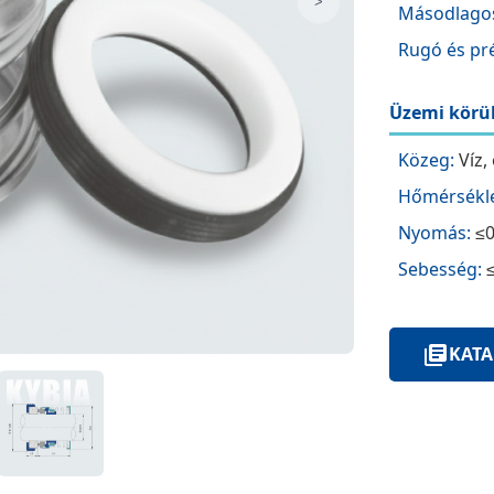
>
Másodlagos
Rugó és pré
Üzemi körü
Közeg:
Víz,
Hőmérsékle
Nyomás:
≤0
Sebesség:
≤
KATA