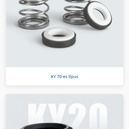
KY 70-es típus