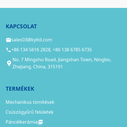
KAPCSOLAT
sales03@kyltd.com
+86 134 5616 2828, +86 138 6785 6735
No. 7 Mingshu Road, Jiangshan Town, Ningbo,
Zhejiang, China, 315191
TERMÉKEK
Mechanikus tömítések
Csúszógyűrű felületek
Páncélkerámia