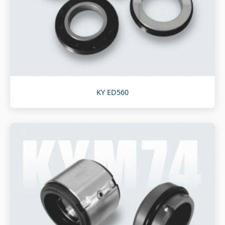
KY ED560