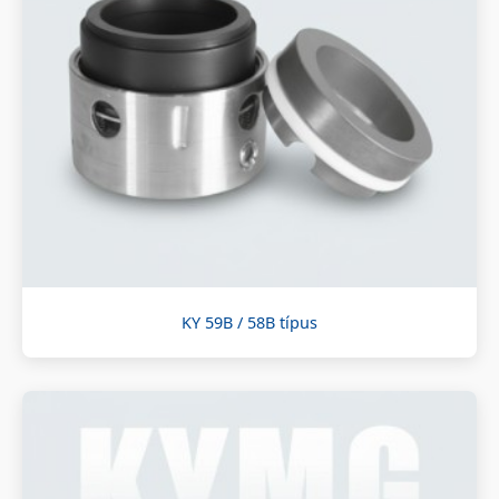
KY 59B / 58B típus