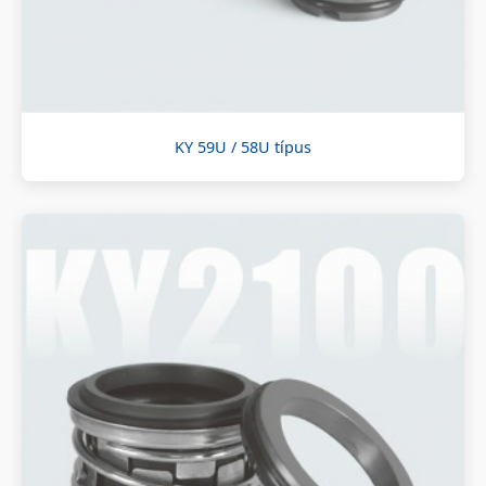
KY 59U / 58U típus