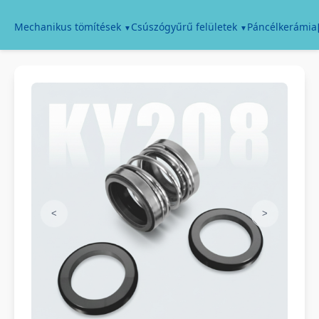
Páncélkerámia
Mechanikus tömítések
Csúszógyűrű felületek
<
>