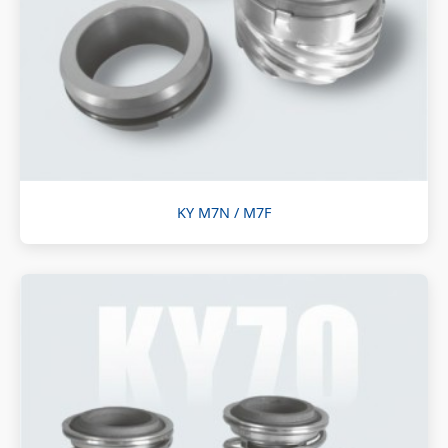
KY M7N / M7F