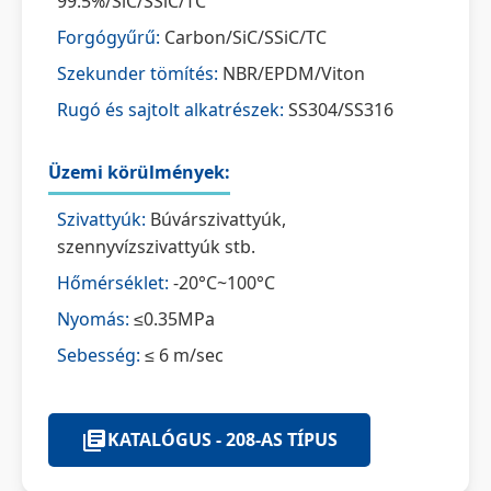
99.5%/SiC/SSiC/TC
Forgógyűrű:
Carbon/SiC/SSiC/TC
Szekunder tömítés:
NBR/EPDM/Viton
Rugó és sajtolt alkatrészek:
SS304/SS316
Üzemi körülmények:
Szivattyúk:
Búvárszivattyúk,
szennyvízszivattyúk stb.
Hőmérséklet:
-20°C~100°C
Nyomás:
≤0.35MPa
Sebesség:
≤ 6 m/sec
KATALÓGUS - 208-AS TÍPUS