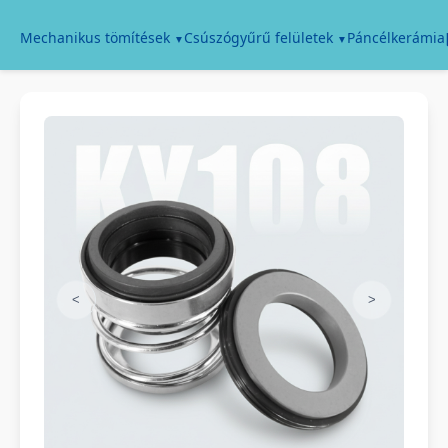
Páncélkerámia
Mechanikus tömítések
Csúszógyűrű felületek
<
>