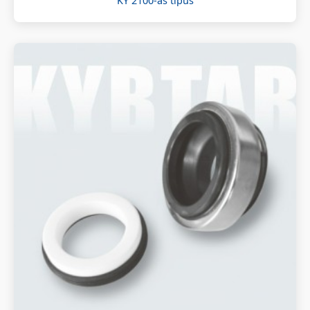
KY 2100-as típus