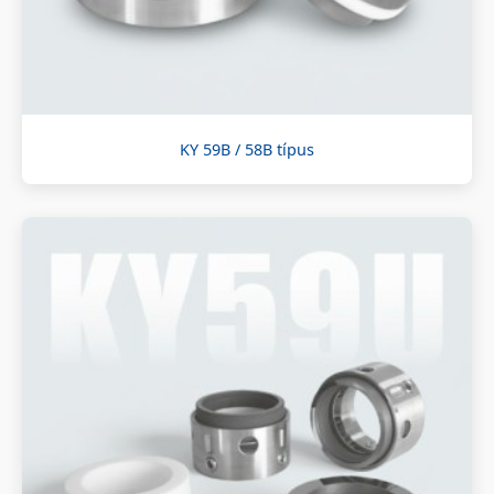
KY 59B / 58B típus