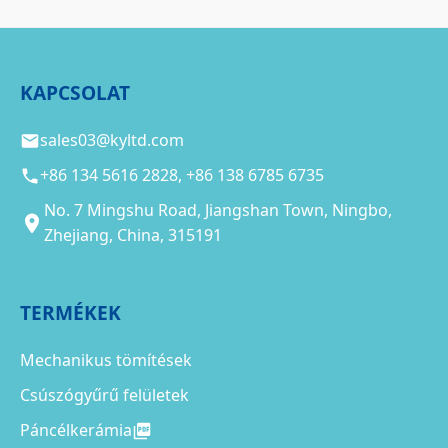
KAPCSOLAT
sales03@kyltd.com
+86 134 5616 2828, +86 138 6785 6735
No. 7 Mingshu Road, Jiangshan Town, Ningbo,
Zhejiang, China, 315191
TERMÉKEK
Mechanikus tömítések
Csúszógyűrű felületek
Páncélkerámia