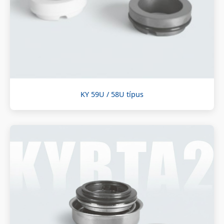
KY 59U / 58U típus