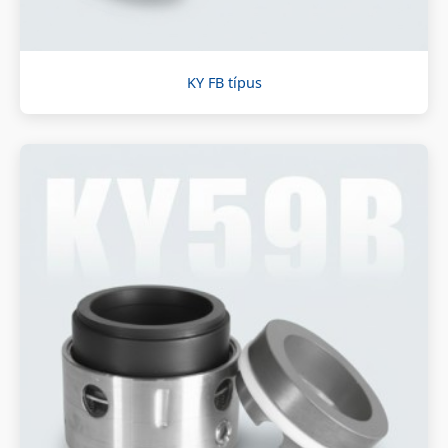
KY FB típus