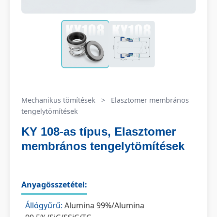
Mechanikus tömítések
>
Elasztomer membrános
tengelytömítések
KY 108-as típus, Elasztomer
membrános tengelytömítések
Anyagösszetétel:
Állógyűrű:
Alumina 99%/Alumina