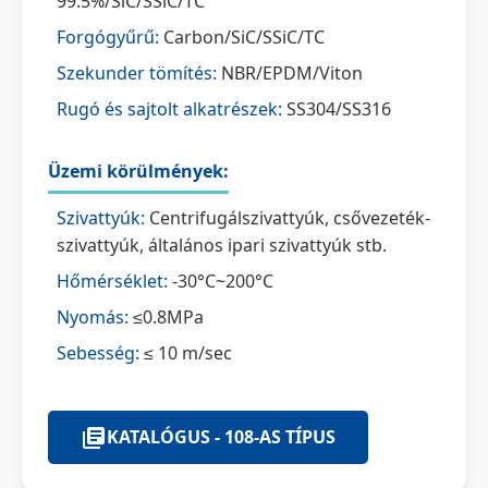
99.5%/SiC/SSiC/TC
Forgógyűrű:
Carbon/SiC/SSiC/TC
Szekunder tömítés:
NBR/EPDM/Viton
Rugó és sajtolt alkatrészek:
SS304/SS316
Üzemi körülmények:
Szivattyúk:
Centrifugálszivattyúk, csővezeték-
szivattyúk, általános ipari szivattyúk stb.
Hőmérséklet:
-30°C~200°C
Nyomás:
≤0.8MPa
Sebesség:
≤ 10 m/sec
KATALÓGUS - 108-AS TÍPUS