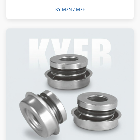
KY M7N / M7F